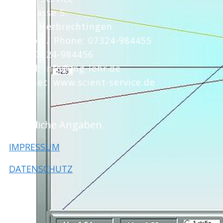
Albstrasse 5
89542 Herbrechtingen
Telefon / Phone: 07324-984455
Fax: 07324-984456
e-mail: info@ing-lehr.de
Internet: www.scient-service.de
Rechtliche Angaben
IMPRESSUM
DATENSCHUTZ