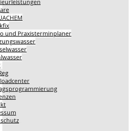
ieurleistungen
are
UACHEM
kfix
o und Praxisterminplaner
zungswasser
selwasser
lwasser
y
Reg
loadcenter
ragsprogrammierung
enzen
kt
essum
schutz