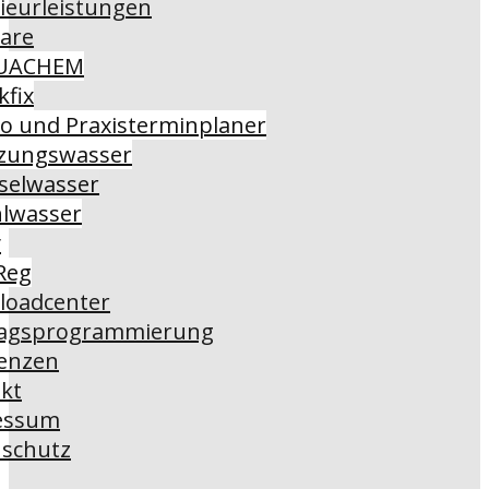
ieurleistungen
are
UACHEM
kfix
o und Praxisterminplaner
zungswasser
selwasser
lwasser
y
Reg
loadcenter
ragsprogrammierung
enzen
kt
essum
schutz